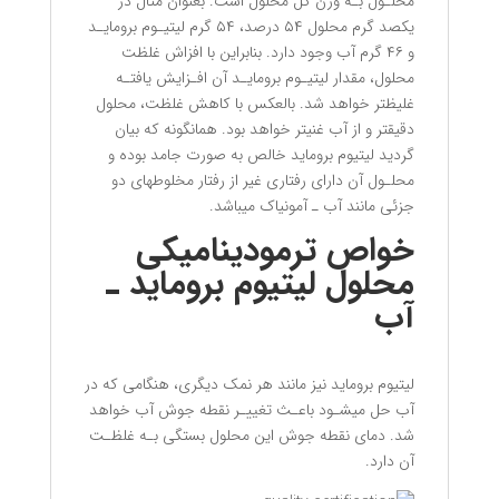
محلـول بـه وزن کل محلول است. بعنوان مثال در
یکصد گرم محلول ۵۴ درصد، ۵۴ گرم لیتیـوم برومایـد
و ۴۶ گرم آب وجود دارد. بنابراین با افزاش غلظت
محلول، مقدار لیتیـوم برومایـد آن افـزایش یافتـه
غلیظتر خواهد شد. بالعکس با کاهش غلظت، محلول
دقیقتر و از آب غنیتر خواهد بود. همانگونه که بیان
گردید لیتیوم بروماید خالص به صورت جامد بوده و
محلـول آن دارای رفتاری غیر از رفتار مخلوطهای دو
جزئی مانند آب ـ آمونیاک میباشد.
خواص ترمودینامیکی
محلول لیتیوم بروماید ـ
آب
لیتیوم بروماید نیز مانند هر نمک دیگری، هنگامی که در
آب حل میشـود باعـث تغییـر نقطه جوش آب خواهد
شد. دمای نقطه جوش این محلول بستگی بـه غلظـت
آن دارد.