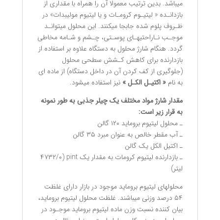
میباشد. بدین ترتیب معمولا آن را همراه با مقداری از
بازدانـده « لیتیـوم کرومـات و یا لیتیوم مولیبدات» در
ظـروف پلوم شده جابجا میکنند. این محلول میتوانـد
موجـب نـاراحتیهـای پوسـتی، چـشم و شـامه مخاطی
گردد. هنگام شارژ محلول به دستگاه علاوه بر استفاده از
بازدارنده برای کاهش کـشش سطحی محلول
(جلوگیری از کف کردن آن در داخل دستگاه) از ماده ای
به نام
« اکتیـل الکـل »
نیز استفاده میشود.
مقدار شارژ مواد مختلف یک چیلر جذبی به طور نمونه
به قرار زیر است:
ـ محلول لیتیوم بروماید ١٢٠ گالن
ـ آب مقطر خالص به عنوان مبرد ٣۵ گالن
ـ اکتیل الکل یک گالن
ـ بازدارنده لیتیوم کرومات به مقدار یک pint (٠/۴٧٣٢
لیتر)
محلولهای لیتیوم بروماید موجود در بازار دارای غلظت
۵۴ درصد وزنی میباشند. غلظت محلول لیتیوم بروماید،
بیان کننده نسبت وزن ماده لیتیوم بروماید موجـود در