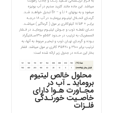
به فـرم کریـستالی سـفید رنـگ و جاذب رطوبت
میباشد. این ماده مانند کلرید سدیم در آب یونیزه
میشود و به یونهای + Li و – Br تبدیل خواهـد شـد.
گرمـای انحـلال لیتیـوم برومایـد در آب ١٨ درجـه
برابـر + ١١/۵۴ کیلوکالری بر مول ( گرماگیر ) میباشـد.
دمـای نقطـه ذوب و جـوش لیتیـوم برومایـد در فـشار
اتمسفریک به ترتیب در حـدود ۵۵٢و ١٣١٠سـانتیگراد
بـوده و گرمـای نهـان ذوب و تبخیـر مربوط به آنها، به
ترتیب برابر ٢٩٠٠ و ٣۵۴٢٠ کالری بر مول میباشد. فشار
بخار این مـاده در جدول زیر ارائه شده است:
محلول خالص لیتیوم
بروماید ـ آب در
مجـاورت هـوا دارای
خاصـیت خورنـدگی
فلـزات