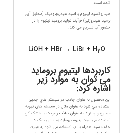
شده است.
هیدروکسید لیتیوم و اسید هیدروبرومیک (محلول آبی
برمید هیدروژنی) فرآیند تولید برومید لیتیوم را در
حضور آب تسریع می کند.
LiOH + HBr → LiBr + H
O
2
کاربردها
لیتیوم بروماید
می توان به موارد زیر
اشاره کرد
:
این محصول به عنوان جاذب در سيستم هاي جذبی
استفاده مي شود به عنوان مثال در سیستم های تهویه
مطبوع و چیلرها به عنوان جاذب رطوبت یا خشک کن
استفاده می شود.لیتیوم بروماید به عنوان نمک در
جذب سرما همراه با آب استفاده می شود.به عبارت