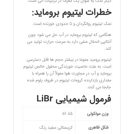
دیگر نمک به عنوان یک معرف در ترکیبات آلی است.
خطرات
لیتیوم بروماید
:
نمک لیتیوم روانگردان و تا حدودی خورنده است.
هنگامی که لیتیوم بروماید در آب حل می شود چون
آنتالپی انحلال منفی دارد به سرعت حرارت تولید می
کند.
لیتیوم برومید عموما در بیشتر حجم ها قابل دسترسی
است. به علت خاصیت خورندگی محلول خالص لیتیوم
بروماید و آب در مجاورت هوا معولاً آن را همراه با
مقداری بازدارنده کرومات لیتیوم در ظروف پلوم شده
جابجا می کنند.
فرمول شیمیایی LiBr
وزن مولکولی
86.85
شکل ظاهری
کریستالی سفید رنگ