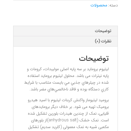
دسته:
محصولات
توضیحات
نظرات (0)
توضیحات
لیتیوم بروماید بر سه پایه اصلی موليبدات، كرومات و
پایه نیترات می باشد. محلول ليتيوم برومايد استفاده
شده در چيلرهاي جذبي مي بايست متناسب با شرايط
كاري دستگاه بوده و فاقد ناخالصي‌هاي مضر باشد.
برومید لیتیوماز واکنش کربنات لیتیوم با اسید هیدرو
برومیک تهیه می شود. بر خلاف دیگر برومایدهای
قلیایی، نمک از چندین هیدرات بلورین تشکیل شده
است. نمک خشک (anhydrous salt)از بلورهای
مکعبی شبیه به نمک معمولی (کلرید سدیم) تشکیل