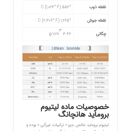
نقطه ذوب
552° C (1,026° F)
نقطه جوش
1,265° C (2,309° F)
3
چگالی
3.46 g/cm
خصوصیات ماده لیتیوم
بروماید هانچانگ
لیتیوم بروماید خالص جزو « ترکیبات غیرآلی » بوده و